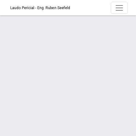
Laudo Pericial - Eng. Ruben Seefeld
Página > Perito Técnico com Credibilidade
em Balneário Camboriú e Região
Início
Página