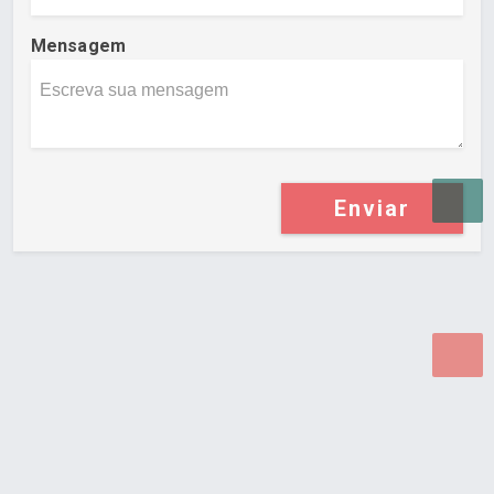
Mensagem
Enviar
Desenvolvido por Poly Design
Cubo Guia -
www.cuboguia.com.br - Desenvolvimento de Sites e
Sistemas para WEB.
© 2026 ®
Política de Cookies